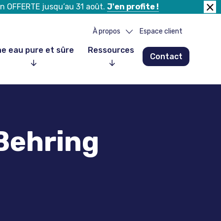
tion OFFERTE jusqu’au 31 août.
J'en profite !
Fer
la
À propos
Espace client
ban
e eau pure et sûre
Ressources
Contact
Notre histoire
Notre équipe
Nos partenaires
Nos clients
Behring
Nous rejoindre