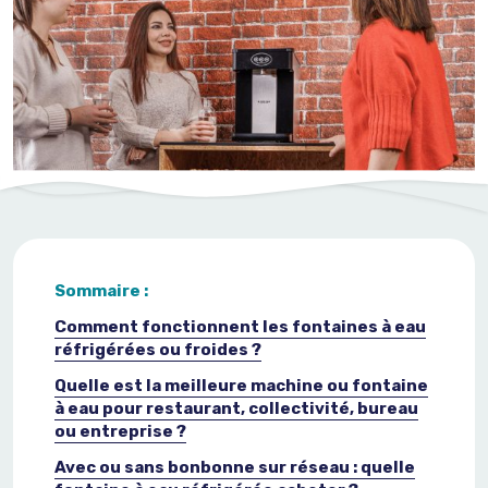
Nos contenants
Notre équipe
Nos contenants
Entreprise
Nous
contact
er
Nos partenaires
Nos clients
Nous rejoindre
Sommaire :
Comment fonctionnent les fontaines à eau
réfrigérées ou froides ?
Quelle est la meilleure machine ou fontaine
à eau pour restaurant, collectivité, bureau
ou entreprise ?
Avec ou sans bonbonne sur réseau : quelle