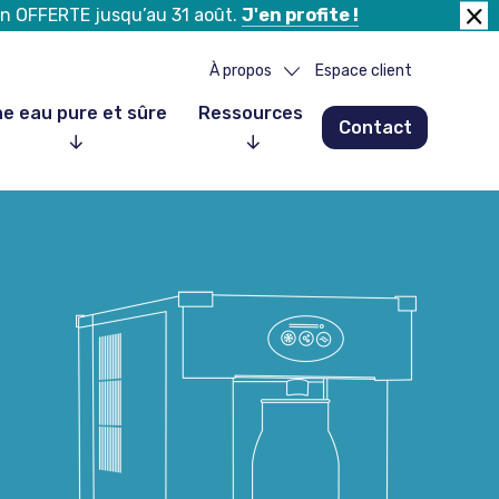
tion OFFERTE jusqu’au 31 août.
J'en profite !
Fer
la
À propos
Espace client
ban
e eau pure et sûre
Ressources
Contact
Notre histoire
Notre équipe
Nos partenaires
Nos clients
Nous rejoindre