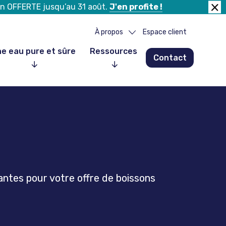
tion OFFERTE jusqu’au 31 août.
J'en profite !
Fer
la
À propos
Espace client
ban
e eau pure et sûre
Ressources
Contact
Notre histoire
Notre équipe
Nos partenaires
Nos clients
Nous rejoindre
antes pour votre offre de boissons