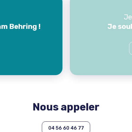
Je
am Behring !
Je sou
Nous appeler
04 56 60 46 77