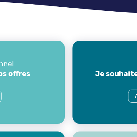
nnel
os offres
Je souhaite