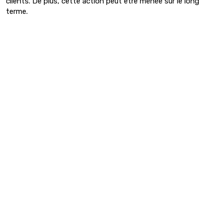
clients. De plus, cette action peut être menée sur le long
terme.