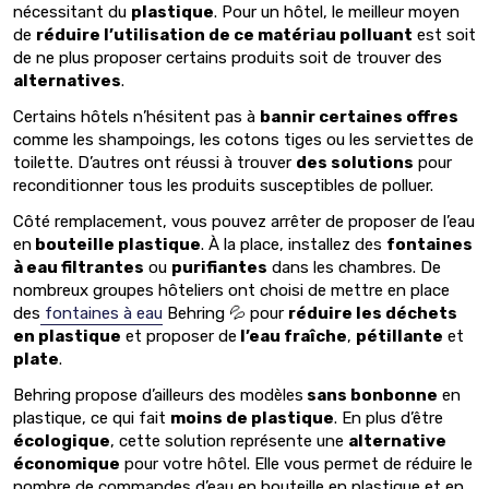
nécessitant du
plastique
. Pour un hôtel, le meilleur moyen
de
réduire l’utilisation de ce matériau polluant
est soit
de ne plus proposer certains produits soit de trouver des
alternatives
.
Certains hôtels n’hésitent pas à
bannir certaines offres
comme les shampoings, les cotons tiges ou les serviettes de
toilette. D’autres ont réussi à trouver
des solutions
pour
reconditionner tous les produits susceptibles de polluer.
Côté remplacement, vous pouvez arrêter de proposer de l’eau
en
bouteille plastique
. À la place, installez des
fontaines
à eau filtrantes
ou
purifiantes
dans les chambres. De
nombreux groupes hôteliers ont choisi de mettre en place
des
fontaines à eau
Behring 💦 pour
réduire les déchets
en plastique
et proposer de
l’eau fraîche
,
pétillante
et
plate
.
Behring propose d’ailleurs des modèles
sans bonbonne
en
plastique, ce qui fait
moins de plastique
. En plus d’être
écologique
, cette solution représente une
alternative
économique
pour votre hôtel. Elle vous permet de réduire le
nombre de commandes d’eau en bouteille en plastique et en