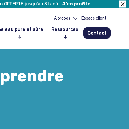
tion OFFERTE jusqu’au 31 août.
J'en profite !
Fer
la
À propos
Espace client
ban
e eau pure et sûre
Ressources
Contact
Notre histoire
Notre équipe
Nos partenaires
 prendre
Nos clients
Nous rejoindre