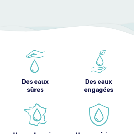
Des eaux
Des eaux
sûres
engagées