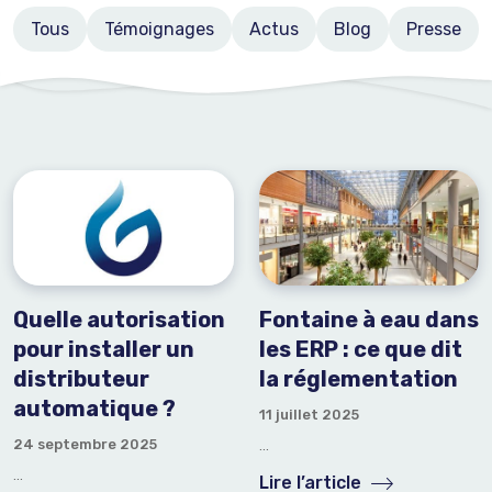
Nos contenants
Notre équipe
Nos contenants
Tous
Témoignages
Actus
Blog
Presse
Entreprise
Nous
contact
er
Nos partenaires
Nos clients
Nous rejoindre
Quelle autorisation
Fontaine à eau dans
pour installer un
les ERP : ce que dit
distributeur
la réglementation
automatique ?
11 juillet 2025
24 septembre 2025
...
...
Lire l’article