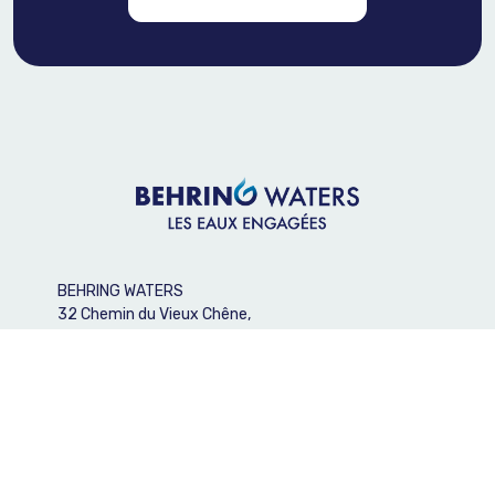
BEHRING WATERS
32 Chemin du Vieux Chêne,
38240 Meylan
04 56 60 46 77
service.commercial@behring-waters.com