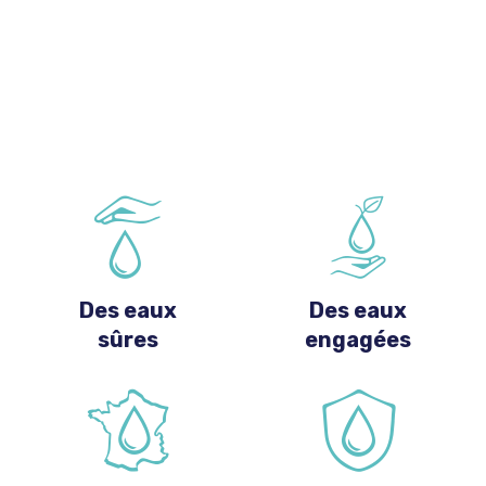
Des eaux
Des eaux
sûres
engagées