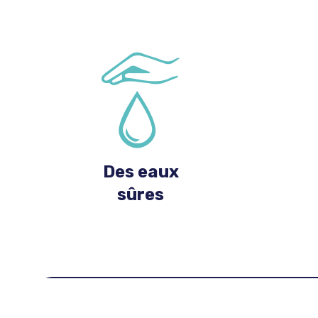
Des eaux
sûres