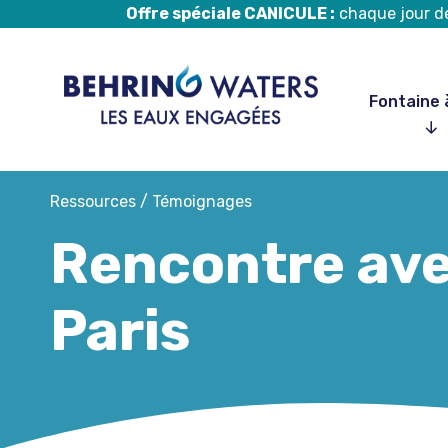
Offre spéciale CANICULE :
chaque jour de 
Fontaine 
Aller
Ressources
/
Témoignages
au
Rencontre ave
contenu
Paris