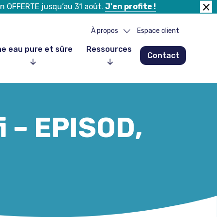
tion OFFERTE jusqu’au 31 août.
J'en profite !
Fer
la
À propos
Espace client
ban
e eau pure et sûre
Ressources
Contact
Notre histoire
Notre équipe
Nos partenaires
i – EPISOD,
Nos clients
Nous rejoindre