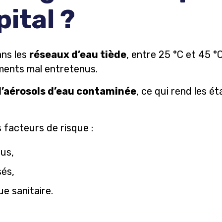
pital ?
ans les
réseaux d’eau tiède
, entre 25 °C et 45 °
ments mal entretenus.
d’aérosols d’eau contaminée
, ce qui rend les é
 facteurs de risque :
us,
sés,
e sanitaire.