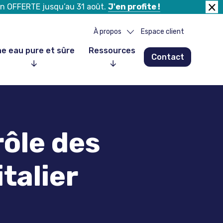
tion OFFERTE jusqu’au 31 août.
J'en profite !
Fer
la
À propos
Espace client
ban
e eau pure et sûre
Ressources
Contact
Notre histoire
Notre équipe
Nos partenaires
Nos clients
rôle des
Nous rejoindre
talier