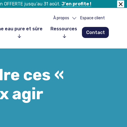
tion OFFERTE jusqu’au 31 août.
J'en profite !
Fer
la
À propos
Espace client
ban
e eau pure et sûre
Ressources
Contact
Notre histoire
Notre équipe
Nos partenaires
re ces «
Nos clients
Nous rejoindre
x agir