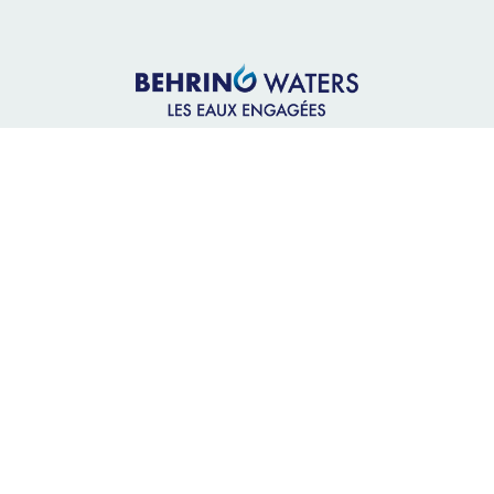
BEHRING WATERS
32 Chemin du Vieux Chêne,
38240 Meylan
04 56 60 46 77
service.commercial@behring-waters.com
Nous rejoindre
Nos clients
Fontaines à eau sûre