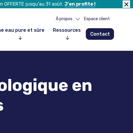
tion OFFERTE jusqu’au 31 août.
J'en profite !
Fer
la
À propos
Espace client
ban
e eau pure et sûre
Ressources
Contact
Notre histoire
Notre équipe
Nos partenaires
Nos clients
cologique en
Nous rejoindre
s