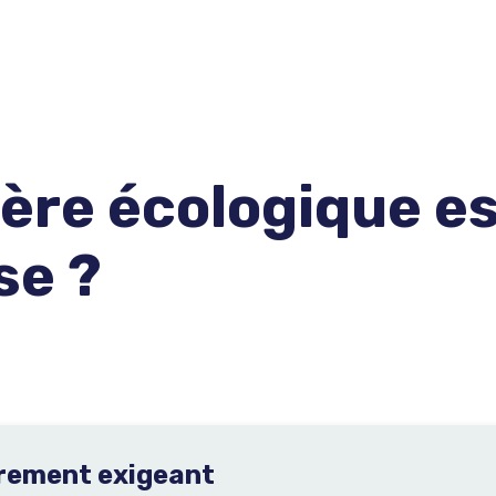
tère écologique e
se ?
èrement exigeant