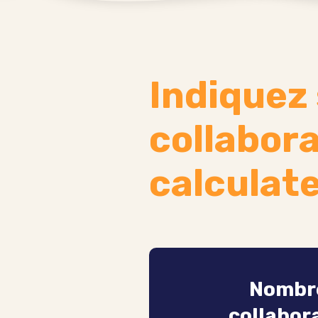
Indiquez
collabora
calculate
Nombr
collabor