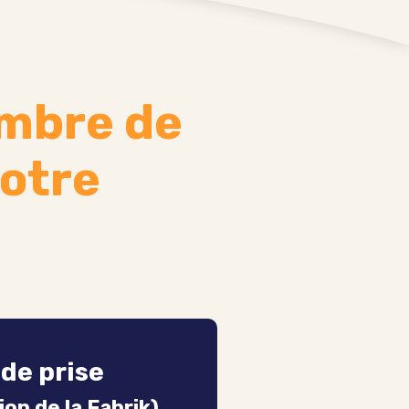
ombre de
notre
de prise
tion de la Fabrik)