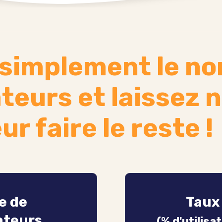
 simplement le n
teurs et laissez 
ur faire le reste !
e de
Taux 
ateurs
(% d'utilisa