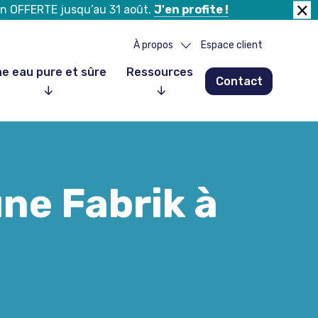
tion OFFERTE jusqu’au 31 août.
J'en profite !
Fer
la
À propos
Espace client
ban
e eau pure et sûre
Ressources
Contact
Notre histoire
Notre équipe
Nos partenaires
Nos clients
une Fabrik à
Nous rejoindre