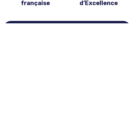
française
d’Excellence
Demandez un devis
Accéder au formulaire
BEHRING WATERS